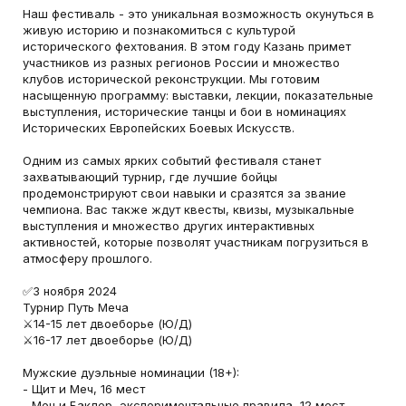
Наш фестиваль - это уникальная возможность окунуться в
живую историю и познакомиться с культурой
исторического фехтования. В этом году Казань примет
участников из разных регионов России и множество
клубов исторической реконструкции. Мы готовим
насыщенную программу: выставки, лекции, показательные
выступления, исторические танцы и бои в номинациях
Исторических Европейских Боевых Искусств.
Одним из самых ярких событий фестиваля станет
захватывающий турнир, где лучшие бойцы
продемонстрируют свои навыки и сразятся за звание
чемпиона. Вас также ждут квесты, квизы, музыкальные
выступления и множество других интерактивных
активностей, которые позволят участникам погрузиться в
атмосферу прошлого.
✅3 ноября 2024
Турнир Путь Меча
⚔14-15 лет двоеборье (Ю/Д)
⚔16-17 лет двоеборье (Ю/Д)
Мужские дуэльные номинации (18+):
- Щит и Меч, 16 мест
- Меч и Баклер, экспериментальные правила, 12 мест