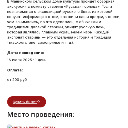
В Манинском сельском доме культуры пройдет обзорная
экскурсия в комнату старины «Русская горница». Гости
познакомятся с экспозицией русского быта, из которой
получат информацию о том, как жили наши предки, что ели,
чем занимались, во что одевались, с обычаями и
традициями далекой старины, увидят русскую печь,
которая являлась главным украшением избы. Каждый
экспонат старины — это отдельная история и традиция
(ткацком стане, самопрялке и т. д.).
Даты проведения:
16 июля 2025
·
1 день
Оплата:
от 200 руб
Купить билет
Место проведения: