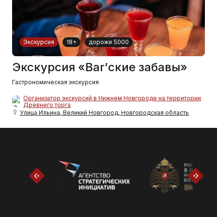
Экскурсия
18+
дороже 5000
Экскурсия «Bar’ские забавы»
Гастрономическая экскурсия
Организатор экскурсий в Нижнем Новгороде на территории
Древнего торга
Улица Ильина, Великий Новгород, Новгородская область