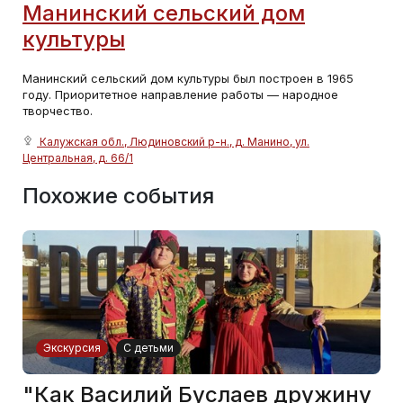
Манинский сельский дом
культуры
Манинский сельский дом культуры был построен в 1965
году. Приоритетное направление работы — народное
творчество.
Калужская обл., Людиновский р-н., д. Манино, ул.
Центральная, д. 66/1
Похожие события
Экскурсия
С детьми
"Как Василий Буслаев дружину