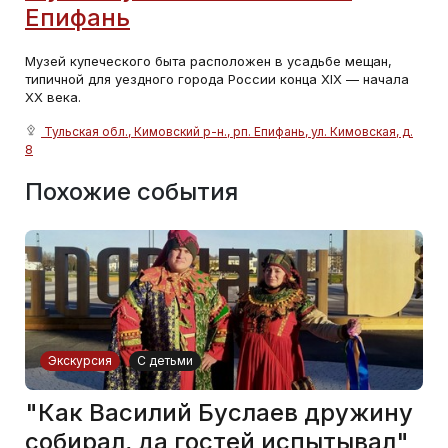
Епифань
Музей купеческого быта расположен в усадьбе мещан,
типичной для уездного города России конца XIX — начала
XX века.
Тульская обл., Кимовский р-н., рп. Епифань, ул. Кимовская, д.
8
Похожие события
Экскурсия
С детьми
"Как Василий Буслаев дружину
собирал, да гостей испытывал"