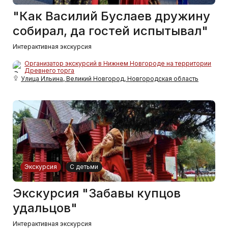
"Как Василий Буслаев дружину
собирал, да гостей испытывал"
Интерактивная экскурсия
Организатор экскурсий в Нижнем Новгороде на территории
Древнего торга
Улица Ильина, Великий Новгород, Новгородская область
Экскурсия
С детьми
Экскурсия "Забавы купцов
удальцов"
Интерактивная экскурсия