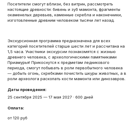
Посетители смогут вблизи, без витрин, рассмотреть
настоящие древности: бивень и зуб мамонта, фрагменты
окаменелых деревьев, каменные скребла и наконечники,
изготовленные древним человеком тысячи лет назад.
Экскурсионная программа предназначена для всех
категорий посетителей старше шести лет и рассчитана на
1,5 часа. Участники экскурсии познакомятся с жизнью
древнего человека, с археологическими памятниками
Приамурья! Прикоснутся к предметам ледникового
периода, смогут побывать в роли первобытного человека
— добыть огонь, скребками почистить шкуры животных, а в
роли археолога раскопать кости мамонта или динозавров.
Даты проведения:
25 сентября 2025
—
17 мая 2027
·
600 дней
Оплата:
от 120 руб