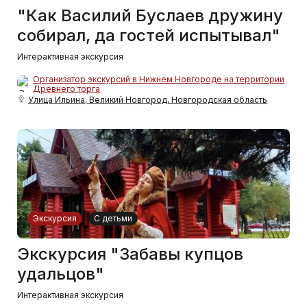
"Как Василий Буслаев дружину
собирал, да гостей испытывал"
Интерактивная экскурсия
Организатор экскурсий в Нижнем Новгороде на территории
Древнего торга
Улица Ильина, Великий Новгород, Новгородская область
Экскурсия
С детьми
Экскурсия "Забавы купцов
удальцов"
Интерактивная экскурсия