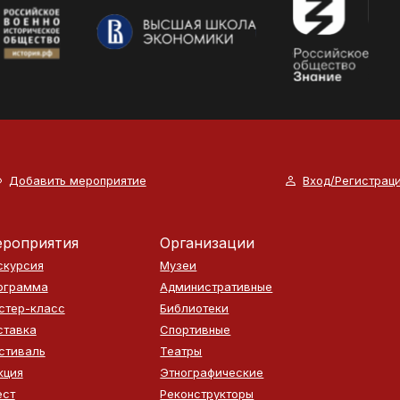
Добавить мероприятие
Вход/Регистрац
роприятия
Организации
скурсия
Музеи
ограмма
Административные
стер-класс
Библиотеки
ставка
Спортивные
стиваль
Театры
кция
Этнографические
ест
Реконструкторы