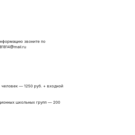
информацию звоните по
81814@mail.ru
 человек — 1250 руб. + входной
ционных школьных групп — 200