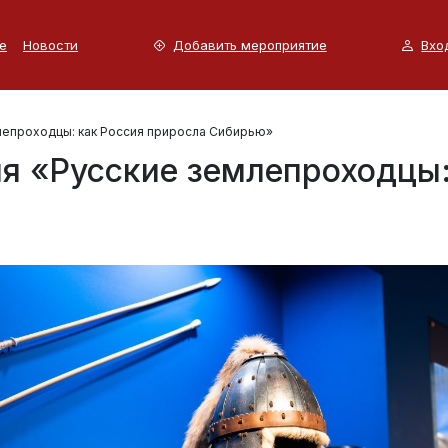
е
Новости
Добавить мероприятие
Вхо
лепроходцы: как Россия приросла Сибирью»
я «Русские землепроходцы: