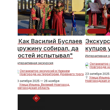
Экскурсия
С детьми
Экскурсия
"Как Василий Буслаев
Экскурс
дружину собирал, да
купцов 
гостей испытывал"
Интерактивная 
Интерактивная экскурсия
Организатор 
Новгороде на
Организатор экскурсий в Нижнем
23 октября 2025
Новгороде на территории Древнего торга
Улица Ильина
Новгородская о
23 октября 2025 — 26 ноября
Улица Ильина, Великий Новгород,
Новгородская область