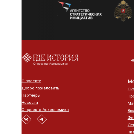
О проекте
Ме
Добро пожаловать
Эк
Партнёры
Пр
Новости
Ма
О проекте Археономика
Вы
Фе
Ле
Кв