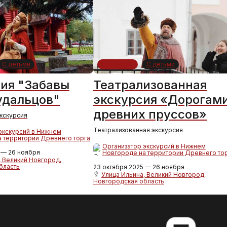
С детьми
Экскурсия
С детьми
ия "Забавы
Театрализованная
удальцов"
экскурсия «Дорогам
древних пруссов»
экскурсия
Театрализованная экскурсия
экскурсий в Нижнем
 территории Древнего торга
Организатор экскурсий в Нижнем
 — 26 ноября
Новгороде на территории Древнего то
, Великий Новгород,
бласть
23 октября 2025 — 26 ноября
Улица Ильина, Великий Новгород,
Новгородская область