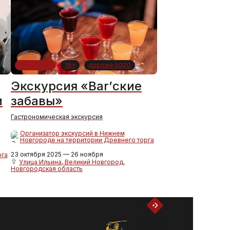
Экскурсия
18+
дороже 5000
Экскурсия «Bar’ские
и
забавы»
Гастрономическая экскурсия
Организатор экскурсий в Нижнем
Новгороде на территории Древнего торга
23 октября 2025 — 26 ноября
рга
Улица Ильина, Великий Новгород,
Новгородская область