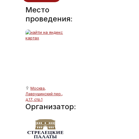
Место
проведения:
Москва,
Лаврушинский пер.,
д.17, стр.1
Организатор: