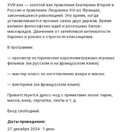
XVIII век — золотой век правления Екатерины Второй в
России и правление Людовика XVI во Франции,
закончившееся революцией. Это время, когда
устанавливаются прочные связи двух держав. Время
великих философских идей и роскошных балов-
маскарадов. Движение от затейливой витиеватости
барокко и рококо к строгости классицизма.
В программе:
— просмотр исторических короткометражных игровых
фильмов (на русском и на французском языке);
— мастер-класс по изготовлению веера и маски;
— викторина (на французском языке);
Приветствуется дресс-код с приметами эпохи: парик,
маска, веер, перчатки, ленты и т. д.
Вход свободный.
Даты проведения:
27 декабря 2024
·
1 день