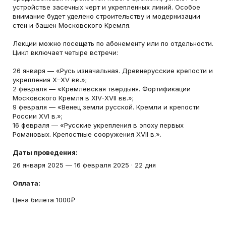
устройстве засечных черт и укрепленных линий. Особое
внимание будет уделено строительству и модернизации
стен и башен Московского Кремля.
Лекции можно посещать по абонементу или по отдельности.
Цикл включает четыре встречи:
26 января — «Русь изначальная. Древнерусские крепости и
укрепления X–XV вв.»;
2 февраля — «Кремлевская твердыня. Фортификации
Московского Кремля в XIV-XVII вв.»;
9 февраля — «Венец земли русской. Кремли и крепости
России XVI в.»;
16 февраля — «Русские укрепления в эпоху первых
Романовых. Крепостные сооружения XVII в.».
Даты проведения:
26 января 2025
—
16 февраля 2025
·
22 дня
Оплата:
Цена билета 1000₽