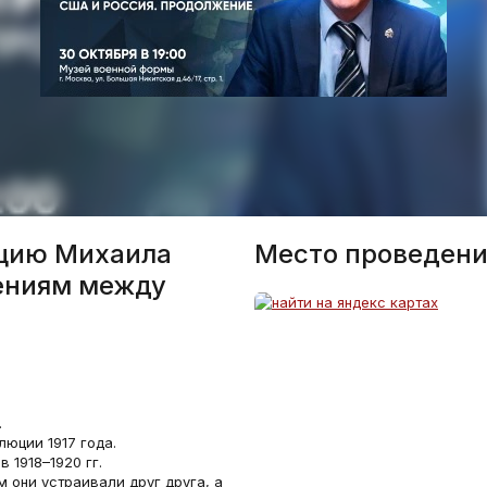
кцию Михаила
Место проведени
ениям между
.
люции 1917 года.
 1918–1920 гг.
м они устраивали друг друга, а