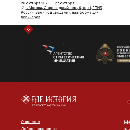
28 октября 2025 — 27 октября
г. Москва, Старосадский пер., 9, стр.1, ГПИБ
России, Зал «Под сводами», платформа для
вебинаров
О проекте
Ме
Добро пожаловать
Эк