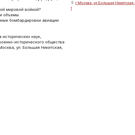
г Москва, ул Большая Никитская, 
1
рой мировой войной?
 и объемы.
чные бомбардировки авиации
 исторических наук,
военно-исторического общества
 Москва, ул. Большая Никитская,