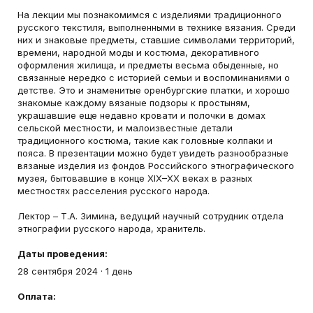
На лекции мы познакомимся с изделиями традиционного
русского текстиля, выполненными в технике вязания. Среди
них и знаковые предметы, ставшие символами территорий,
времени, народной моды и костюма, декоративного
оформления жилища, и предметы весьма обыденные, но
связанные нередко с историей семьи и воспоминаниями о
детстве. Это и знаменитые оренбургские платки, и хорошо
знакомые каждому вязаные подзоры к простыням,
украшавшие еще недавно кровати и полочки в домах
сельской местности, и малоизвестные детали
традиционного костюма, такие как головные колпаки и
пояса. В презентации можно будет увидеть разнообразные
вязаные изделия из фондов Российского этнографического
музея, бытовавшие в конце XIX–ХХ веках в разных
местностях расселения русского народа.
Лектор – Т.А. Зимина, ведущий научный сотрудник отдела
этнографии русского народа, хранитель.
Даты проведения:
28 сентября 2024
·
1 день
Оплата: