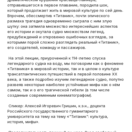
отправившегося в первое плавание, породила шок,
который продолжает жить в мировой культуре по сей день.
Впрочем, обессмертив «Титаник», почти эпического
размаха трагедия одновременно сыграла с ним злую
шутку: она затмила множество интереснейших аспектов
его истории и окутала судно множеством легенд,
предубеждений и откровенно ошибочных взглядов, за
которыми порой сложно разглядеть реальный «Титаник»,
его создателей, команду и пассажиров.
На этой лекции, приуроченной к 114-летию спуска
легендарного судна на воду, мы поговорим как о феномене
«Титаника» в мировой истории, так и в целом о культуре
трансатлантических путешествий в первой половине XX
века, а также подробно изучим легендарное судно, попутно
развеяв некоторые наиболее устойчивые мифы как о нём
самом, так и о его трагической гибели (в том числе
созданные современным кинематографом).
Спикер: Алексей Игоревич Гришин, к.э.н., доцента
Российского государственного гуманитарного
университета на тему на тему «"Титаник": культура,
история, мифы».