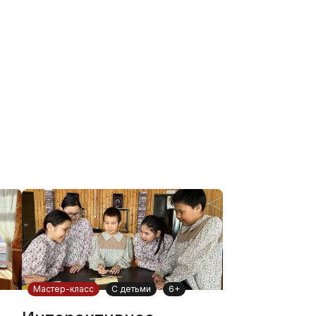
Мастер-класс
С детьми
6+