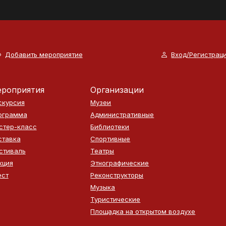
Добавить мероприятие
Вход/Регистрац
роприятия
Организации
скурсия
Музеи
ограмма
Административные
стер-класс
Библиотеки
ставка
Спортивные
стиваль
Театры
кция
Этнографические
ест
Реконструкторы
Музыка
Туристические
Площадка на открытом воздухе