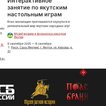
Интерактивное
занятие по якутским
настольным играм
Всех желающие приглашаются окунуться в
увлекательный мир якутских народных игр!
ей»
ру
Музей музыки и фольклора народов
Якутии
9 сентября 2025 — 8 сентября
 Ф.
Респ. Саха /Якутия/, г. Якутск, ул. Кирова, д.
31
й р-