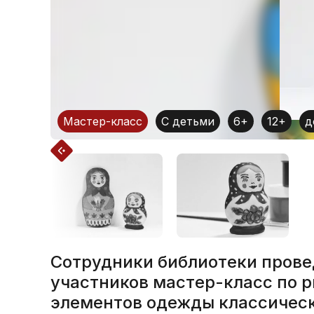
Мастер-класс
С детьми
6+
12+
д
Сотрудники библиотеки прове
участников мастер-класс по 
элементов одежды классичес