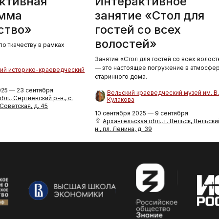
ктивная
Интерактивное
мма
занятие «Стол для
ство»
гостей со всех
волостей»
по ткачеству в рамках
Занятие «Стол для гостей со всех волост
— это настоящее погружение в атмосфе
ий историко-краеведческий
старинного дома.
025 — 23 сентября
Вельский краеведческий музей им. В.
л., Сергиевский р-н., с.
Кулакова
 Советская, д. 45
10 сентября 2025 — 9 сентября
Архангельская обл., г. Вельск, Вельски
н., пл. Ленина, д. 39