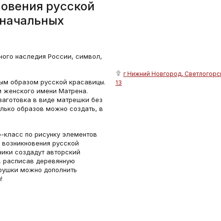
новения русской
оначальных
ного наследия России, символ,
г Нижний Новгород, Светлогорск
ым образом русской красавицы.
13
и женского имени Матрена.
заготовка в виде матрешки без
лько образов можно создать, в
р-класс по рисунку элементов
 возникновения русской
ники создадут авторский
, расписав деревянную
грушки можно дополнить
!