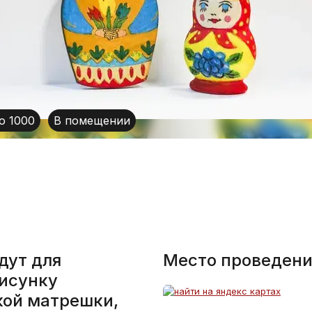
о 1000
В помещении
дут для
Место проведени
рисунку
кой матрешки,