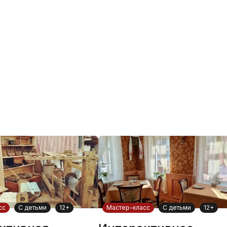
сс
С детьми
12+
Мастер-класс
С детьми
12+