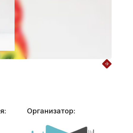
я:
Организатор: