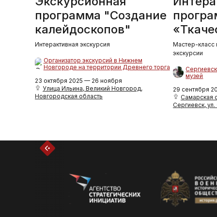
Экскурсионная
Интера
программа "Создание
програ
калейдоскопов"
«Ткаче
Интерактивная экскурсия
Мастер-класс 
экскурсии
Организатор экскурсий в Нижнем
Новгороде на территории Древнего торга
Сергиевск
музей
23 октября 2025 — 26 ноября
Улица Ильина, Великий Новгород,
29 сентября 2
Новгородская область
Самарская об
Сергиевск, ул.