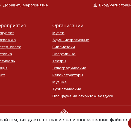
Добавить мероприятие
Вход/Регистрац
роприятия
Организации
скурсия
Музеи
ограмма
Административные
стер-класс
Библиотеки
ставка
Спортивные
стиваль
Театры
кция
Этнографические
ест
Реконструкторы
Музыка
Туристические
Площадка на открытом воздухе
сайтом, вы даете согласие на использование файлов