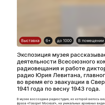
Выставка
6+
до 1000
В помещении
Экспозиция музея рассказыва
деятельности Всесоюзного ко
радиовещания и работе дикто
радио Юрия Левитана, главног
во время его эвакуации в Све
1941 года по весну 1943 года.
В музее воссоздана радиостудия, из которой велось ве
фраза «Говорит Москва!», на уникальных архивных вид