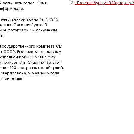
ей услышать голос Юрия
г Екатеринбург, ул 8 Марта, стр 
информбюро.
ечественной войны 1941–1945
, ныне Екатеринбурга. В
ные фотографии и документы,
ы.
Государственного комитета СМ
т СССР. Его называют главным
ественной войны именно ему
приказы И.В. Сталина. За этот
более 120 экстренных сообщений,
Свердловска. 9 мая 1945 года
ании войны.