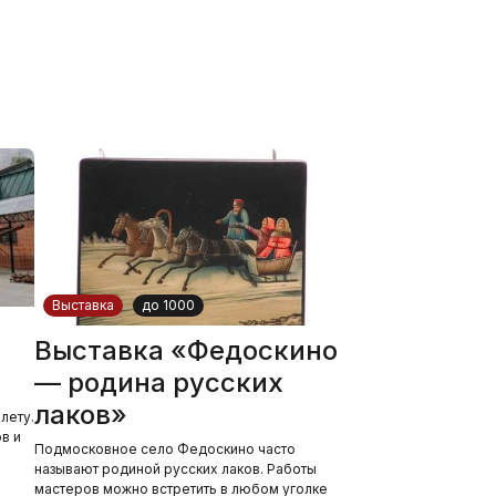
Выставка
до 1000
Выставка «Федоскино
— родина русских
лаков»
лету.
в и
Подмосковное село Федоскино часто
называют родиной русских лаков. Работы
мастеров можно встретить в любом уголке