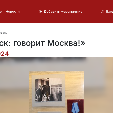
е
Новости
Добавить мероприятие
Вхо
ква!»
к: говорит Москва!»
024