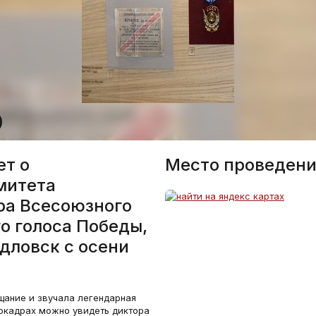
ет о
Место проведени
митета
ра Всесоюзного
о голоса Победы,
рдловск с осени
щание и звучала легендарная
еокадрах можно увидеть диктора