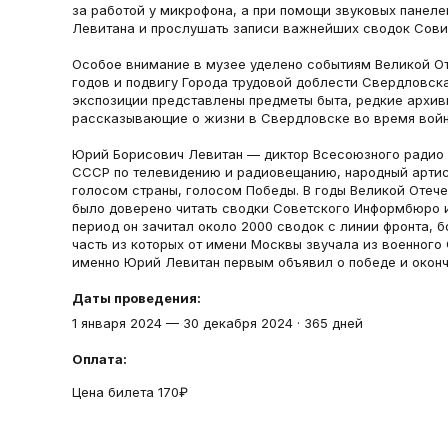
за работой у микрофона, а при помощи звуковых панел
Левитана и прослушать записи важнейших сводок Сов
Особое внимание в музее уделено событиям Великой От
годов и подвигу Города трудовой доблести Свердловска
экспозиции представлены предметы быта, редкие архив
рассказывающие о жизни в Свердловске во время войн
Юрий Борисович Левитан — диктор Всесоюзного радио 
СССР по телевидению и радиовещанию, народный артис
голосом страны, голосом Победы. В годы Великой Отеч
было доверено читать сводки Советского Информбюро и 
период он зачитал около 2000 сводок с линии фронта, 
часть из которых от имени Москвы звучала из военного 
именно Юрий Левитан первым объявил о победе и оконч
Даты проведения:
1 января 2024
—
30 декабря 2024
·
365 дней
Оплата:
Цена билета 170₽