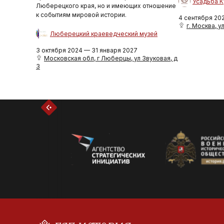
Усадьба К
Люберецкого края, но и имеющих отношение
к событиям мировой истории.
4 сентября 20
г. Москва, ул
Люберецкий краеведческий музей
3 октября 2024 — 31 января 2027
Московская обл, г Люберцы, ул Звуковая, д
3