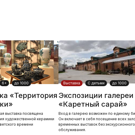
6+
до 1000
Выставка
С детьми
до 1000
ка «Территория
Экспозиции галереи
ки»
«Каретный сарай»
ая выставка посвящена
Вход в галерею возможен по единому би
тия художественной керамики
Он включает в себя посещение всех зало
ветского времени
временных выставок без экскурсионного
обслуживания.