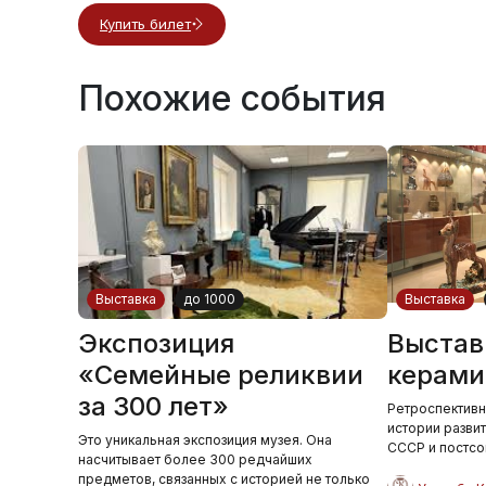
Купить билет
Похожие события
Выставка
до 1000
Выставка
Экспозиция
Выстав
«Семейные реликвии
керами
за 300 лет»
Ретроспективн
истории разви
Это уникальная экспозиция музея. Она
СССР и постсо
насчитывает более 300 редчайших
предметов, связанных с историей не только