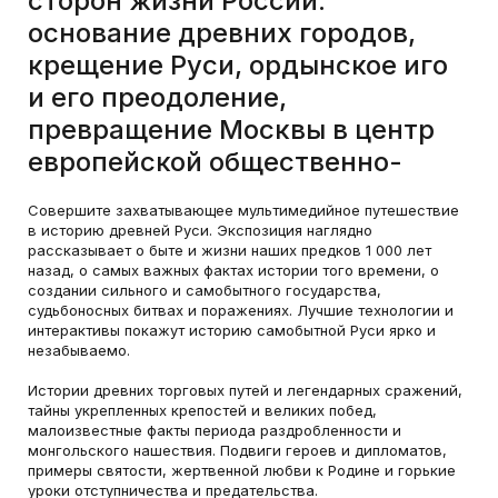
сторон жизни России:
основание древних городов,
крещение Руси, ордынское иго
и его преодоление,
превращение Москвы в центр
европейской общественно-
Совершите захватывающее мультимедийное путешествие
в историю древней Руси. Экспозиция наглядно
рассказывает о быте и жизни наших предков 1 000 лет
назад, о самых важных фактах истории того времени, о
создании сильного и самобытного государства,
судьбоносных битвах и поражениях. Лучшие технологии и
интерактивы покажут историю самобытной Руси ярко и
незабываемо.
Истории древних торговых путей и легендарных сражений,
тайны укрепленных крепостей и великих побед,
малоизвестные факты периода раздробленности и
монгольского нашествия. Подвиги героев и дипломатов,
примеры святости, жертвенной любви к Родине и горькие
уроки отступничества и предательства.