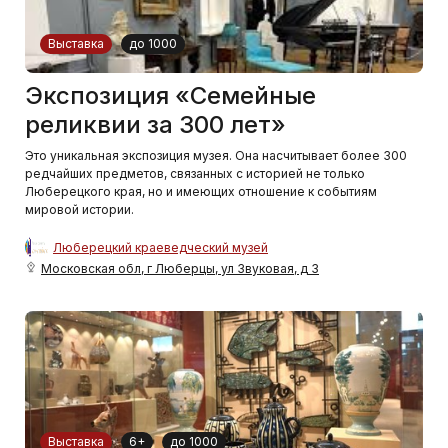
Выставка
до 1000
Экспозиция «Семейные
реликвии за 300 лет»
Это уникальная экспозиция музея. Она насчитывает более 300
редчайших предметов, связанных с историей не только
Люберецкого края, но и имеющих отношение к событиям
мировой истории.
Люберецкий краеведческий музей
Московская обл, г Люберцы, ул Звуковая, д 3
Выставка
6+
до 1000