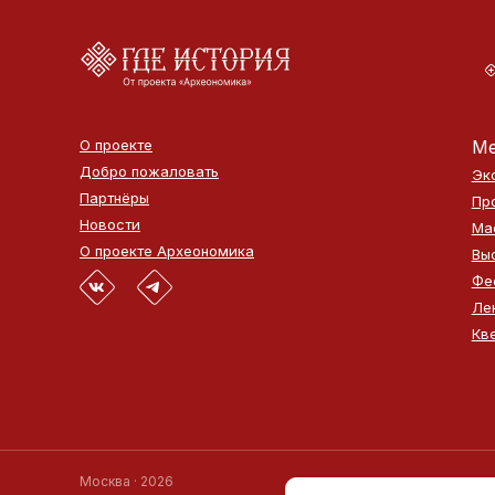
О проекте
Ме
Добро пожаловать
Эк
Партнёры
Пр
Новости
Ма
О проекте Археономика
Вы
Фе
Ле
Кв
Москва · 2026