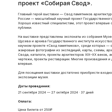
проект «Собирая Свод».
Главный герой выставки — Свод памятников архитектур
России — масштабный научный проект Государственного
Хорошо известный специалистам, этот проект впервые 
публики.
На выставке представлены экспонаты из собрания Музея
Щусева и архива Государственного института искусств
научном проекте «Свод памятников», среди которых — 
жанровые фотографии из экспедиций, карты, схемы, арх
Свода, каталоги, проекты архитекторов XIX–XX веков, 
чертежи, проекты реставрации. Многие произведения и
впервые.
Для посещения выставки достаточно приобрести входно
экспозиции музея.
Даты проведения:
21 сентября 2024
—
27 октября 2024
·
37 дней
Оплата:
Цена билета от 250₽