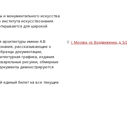
ы и монументального искусства
 института искусствознания.
открывается для широкой
 архитектуры имени А.В.
г. Москва, ул. Воздвиженка, д. 5/
ознания, рассказывающие о
образцы документации,
итектурная графика, издания
акварельные рисунки, обмерные
 документы демонстрируются
й единый билет на все текущие