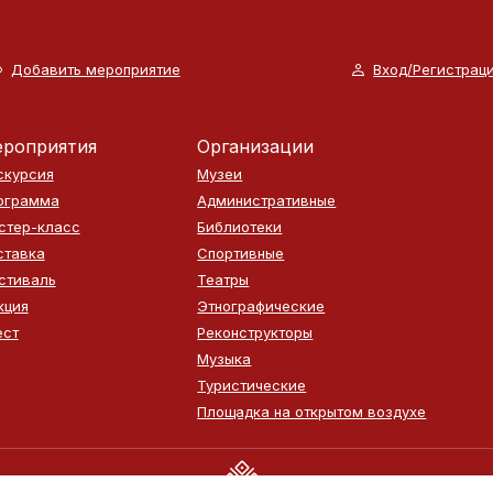
Добавить мероприятие
Вход/Регистрац
роприятия
Организации
скурсия
Музеи
ограмма
Административные
стер-класс
Библиотеки
ставка
Спортивные
стиваль
Театры
кция
Этнографические
ест
Реконструкторы
Музыка
Туристические
Площадка на открытом воздухе