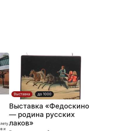
Выставка
до 1000
Выставка «Федоскино
— родина русских
лаков»
лету.
в и