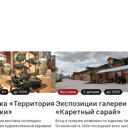
6+
до 1000
Выставка
С детьми
до 1000
ка «Территория
Экспозиции галереи
ки»
«Каретный сарай»
ая выставка посвящена
Вход в галерею возможен по единому би
тия художественной керамики
Он включает в себя посещение всех зало