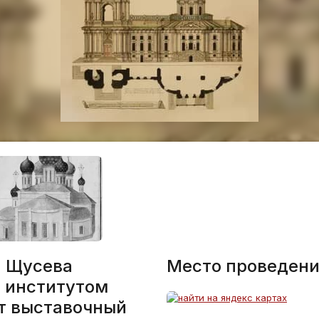
. Щусева
Место проведени
 институтом
т выставочный