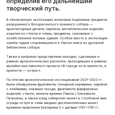
определив его дальнейший
творческий путь.
В обновленную экспозицию включены подлинные предметы
разрушенного Воскресенского военного собора —
архитектурные детали, кирпичи, металлические изделия,
изделия из стекла и глины, предметы, связанные с
хозяйственной жизнью здания. Особое место в экспозиции
заняли чудом сохранившиеся в Омске книги из духовной
библиотеки собора.
Также в витринах представлены находки, сделанные в
рамках археологических раскопок, проходивших в рамках
музейно-выставочного проекта «В городе есть крепость, в
крепости — острог».
По итогам археологических исследований 2021–2023 гг.
были обнаружены фрагменты гончарной керамики, кирпичи
с клеймами, кованые гвозди, фрагменты фарфоровых
изделий, стекло, монеты времен Павла I, Елизаветы
Петровны, а также клад сибирских монет в столбовой яме
ограды острога: семь медных десятикопеечных монет
времени правления Екатерины II с датами 1767–1781 гг.