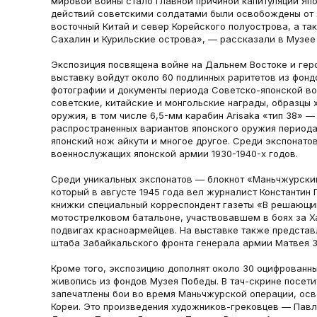
мировой войны стало главной причиной капитуляции Япо
действий советскими солдатами были освобождены от 
восточный Китай и север Корейского полуострова, а та
Сахалин и Курильские острова», — рассказали в Музее
Экспозиция посвящена войне на Дальнем Востоке и гер
выставку войдут около 60 подлинных раритетов из фонд
фотографии и документы периода Советско-японской вой
советские, китайские и монгольские награды, образцы 
оружия, в том числе 6,5-мм карабин Arisaka «тип 38» —
распространенных вариантов японского оружия периода
японский нож айкути и многое другое. Среди экспонат
военнослужащих японской армии 1930-1940-х годов.
Среди уникальных экспонатов — блокнот «Маньчжурский
который в августе 1945 года вел журналист Константин 
книжки специальный корреспондент газеты «В решающи
мотострелковом батальоне, участвовавшем в боях за Х
подвигах красноармейцев. На выставке также представ
штаба Забайкальского фронта генерала армии Матвея 
Кроме того, экспозицию дополнят около 30 оцифрованны
живопись из фондов Музея Победы. В тач-скрине посети
запечатлены бои во время Маньчжурской операции, ос
Кореи. Это произведения художников-грековцев — Павл