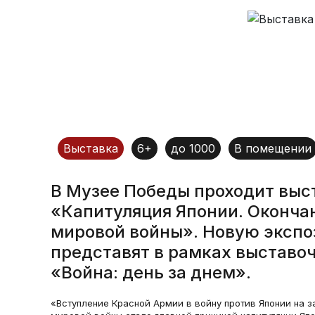
Выставка
6+
до 1000
В помещении
В Музее Победы проходит выс
«Капитуляция Японии. Оконча
мировой войны». Новую эксп
представят в рамках выставоч
«Война: день за днем».
«Вступление Красной Армии в войну против Японии на