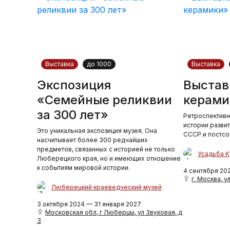
Выставка
до 1000
Выставка
Экспозиция
Выстав
«Семейные реликвии
керами
за 300 лет»
Ретроспективн
истории разви
Это уникальная экспозиция музея. Она
СССР и постсо
насчитывает более 300 редчайших
предметов, связанных с историей не только
Усадьба К
Люберецкого края, но и имеющих отношение
к событиям мировой истории.
4 сентября 20
г. Москва, ул
Люберецкий краеведческий музей
3 октября 2024 — 31 января 2027
Московская обл, г Люберцы, ул Звуковая, д
3