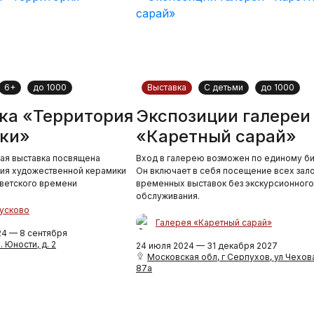
6+
до 1000
Выставка
С детьми
до 1000
ка «Территория
Экспозиции галереи
ки»
«Каретный сарай»
ая выставка посвящена
Вход в галерею возможен по единому би
тия художественной керамики
Он включает в себя посещение всех зало
ветского времени
временных выставок без экскурсионного
обслуживания.
усково
Галерея «Каретный сарай»
24 — 8 сентября
. Юности, д. 2
24 июля 2024 — 31 декабря 2027
Московская обл, г Серпухов, ул Чехова
87а