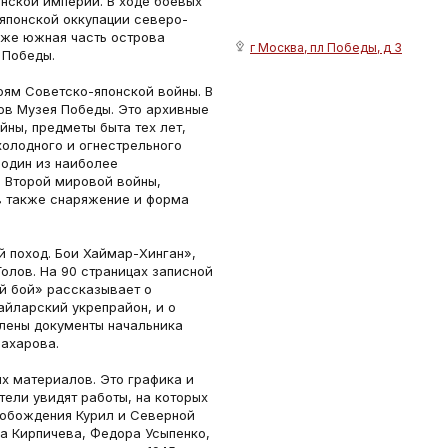
нской империи. В ходе боевых
японской оккупации северо-
кже южная часть острова
г Москва, пл Победы, д 3
 Победы.
оям Советско-японской войны. В
ов Музея Победы. Это архивные
ны, предметы быта тех лет,
холодного и огнестрельного
 один из наиболее
 Второй мировой войны,
ов также снаряжение и форма
 поход. Бои Хаймар-Хинган»,
Голов. На 90 страницах записной
й бой» рассказывает о
айларский укрепрайон, и о
лены документы начальника
Захарова.
х материалов. Это графика и
тели увидят работы, на которых
вобождения Курил и Северной
а Кирпичева, Федора Усыпенко,