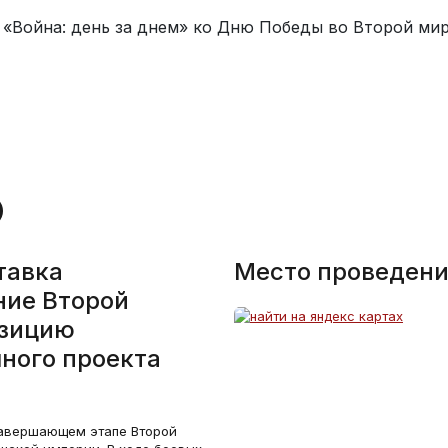
тавка
Место проведени
ние Второй
озицию
ного проекта
 завершающем этапе Второй