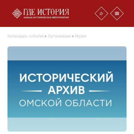
Календарь событий
>
Организации
>
Музеи