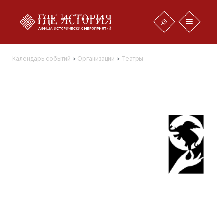
Календарь событий
>
Организации
>
Театры