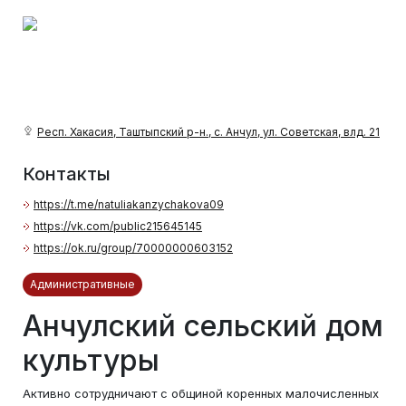
Респ. Хакасия, Таштыпский р-н., с. Анчул, ул. Советская, влд. 21
Контакты
https://t.me/natuliakanzychakova09
https://vk.com/public215645145
https://ok.ru/group/70000000603152
Административные
Анчулский сельский дом
культуры
Активно сотрудничают с общиной коренных малочисленных