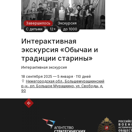
Завершилось
Экскурсия
С детьми
12+
до 1000
Интерактивная
экскурсия «Обычаи и
традиции старины»
Интерактивная экскурсия
18 сентября 2025 — 5 января · 110 дней
Нижегородская обл., Большемурашкинский
р-н., рп. Большое Мурашкино, ул. Свободы, д.
90