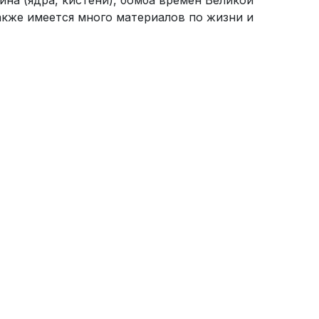
на (ядра, кистени), бомба времен Великой
акже имеется много материалов по жизни и