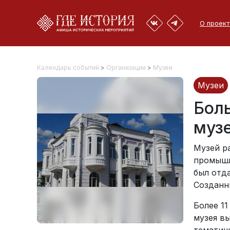
О проект
Календарь событий
>
Организации
>
Музеи
Музеи
Бол
муз
Музей р
промышле
был отд
Созданн
Более 1
музея в