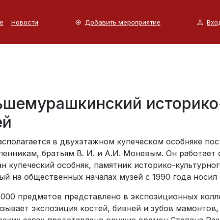
е
Новости
Добавить мероприятие
Вхо
ьшемурашкинский историко
ей
асполагается в двухэтажном купеческом особняке пос
нникам, братьям В. И. и А.И. Моневым. Он работает с 
ан купеческий особняк, памятник историко-культурно
ый на общественных началах музей с 1990 года носил 
1 000 предметов представлено в экспозиционных колл
ызывает экспозиция костей, бивней и зубов мамонтов,