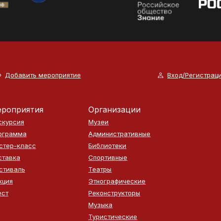
Добавить мероприятие
Вход/Регистрац
роприятия
Организации
скурсия
Музеи
ограмма
Административные
стер-класс
Библиотеки
ставка
Спортивные
стиваль
Театры
кция
Этнографические
ест
Реконструкторы
Музыка
Туристические