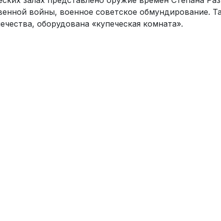
еских залах представлено оружие времен Степана Рази
венной войны, военное советское обмундирование. Т
ечества, оборудована «купеческая комната».