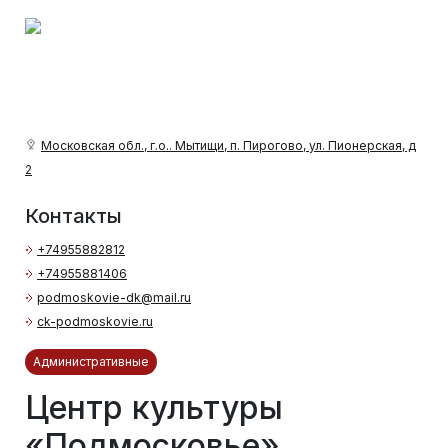
Московская обл., г.о.. Мытищи, п. Пирогово, ул. Пионерская, д
2
Контакты
+74955882812
+74955881406
podmoskovie-dk@mail.ru
ck-podmoskovie.ru
Административные
Центр культуры
«Подмосковье»