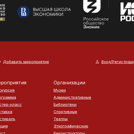
Добавить мероприятие
Вход/Регистрац
роприятия
Организации
скурсия
Музеи
ограмма
Административные
стер-класс
Библиотеки
ставка
Спортивные
стиваль
Театры
кция
Этнографические
ест
Реконструкторы