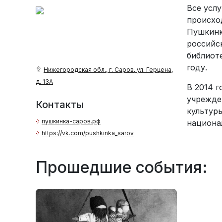
Все усл
происхо
Пушкинк
российс
библиот
году.
Нижегородская обл., г. Саров, ул. Герцена,
д. 13А
В 2014 г
учрежде
Контакты
культур
пушкинка-саров.рф
национа
https://vk.com/pushkinka_sarov
Прошедшие события: