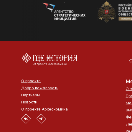
О проекте
Ме
Добро пожаловать
Эк
Партнёры
Пр
Новости
Ма
О проекте Археономика
Вы
Фе
Ле
Кв