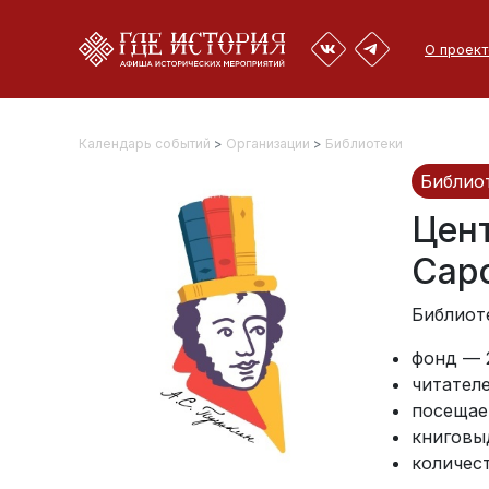
О проект
Календарь событий
>
Организации
>
Библиотеки
Библио
Цент
Сар
Библиоте
фонд — 2
читателе
посещае
книговыд
количест