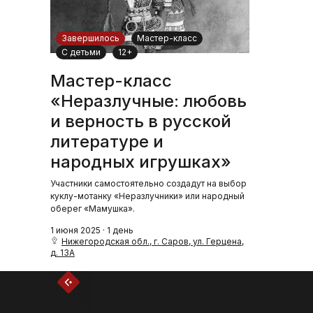
Завершилось
Мастер-класс
С детьми
12+
Мастер-класс
«Неразлучные: любовь
и верность в русской
литературе и
народных игрушках»
Участники самостоятельно создадут на выбор
куклу-мотанку «Неразлучники» или народный
оберег «Мамушка».
1 июня 2025 · 1 день
Нижегородская обл., г. Саров, ул. Герцена,
д. 13А