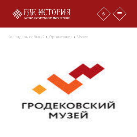
Календарь событий
>
Организации
>
Музеи