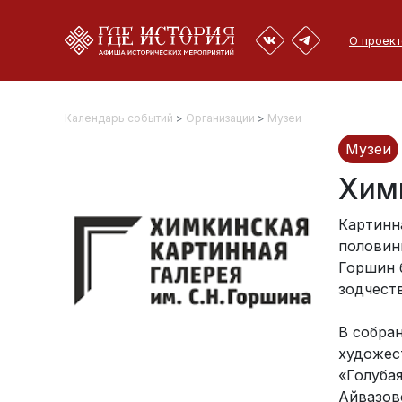
О проект
Календарь событий
>
Организации
>
Музеи
Музеи
Химк
Картинна
половин
Горшин 
зодчест
В собра
художес
«Голубая
Айвазовс