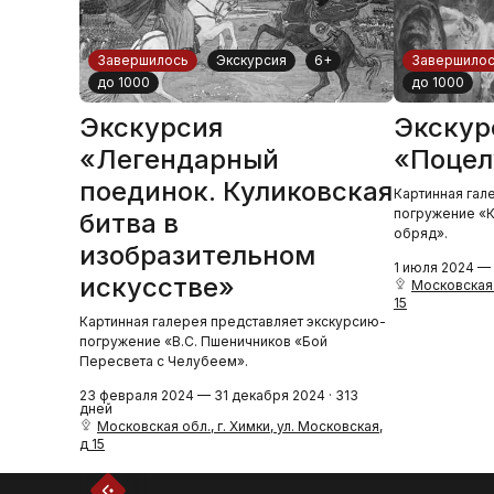
Завершилось
Экскурсия
6+
Завершило
до 1000
до 1000
Экскурсия
Экскур
«Легендарный
«Поцел
поединок. Куликовская
Картинная гал
погружение «К
битва в
обряд».
изобразительном
1 июля 2024 — 
искусстве»
Московская 
15
Картинная галерея представляет экскурсию-
погружение «В.С. Пшеничников «Бой
Пересвета с Челубеем».
23 февраля 2024 — 31 декабря 2024 · 313
дней
Московская обл., г. Химки, ул. Московская,
д 15