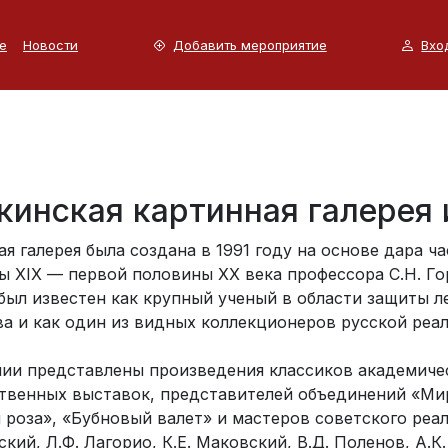
е
Новости
Добавить мероприятие
Вхо
инская картинная галерея 
я галерея была создана в 1991 году на основе дара 
ы ХIХ — первой половины ХХ века профессора С.Н. Г
был известен как крупный ученый в области защиты л
ва и как один из видных коллекционеров русской реа
нии представлены произведения классиков академич
твенных выставок, представителей объединений «Мир
 роза», «Бубновый валет» и мастеров советского реал
кий, Л.Ф. Лагорио, К.Е. Маковский, В.Д. Поленов, А.К