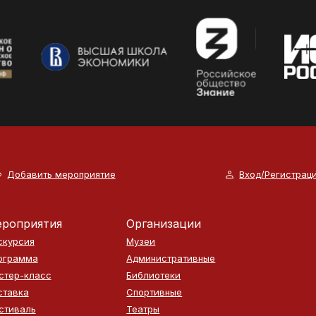
Добавить мероприятие
Вход/Регистрац
роприятия
Организации
скурсия
Музеи
ограмма
Административные
стер-класс
Библиотеки
ставка
Спортивные
стиваль
Театры