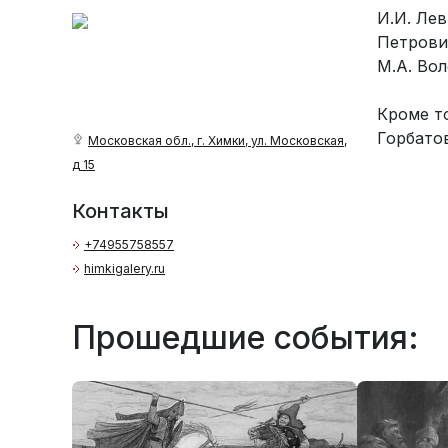
И.И. Лев
Петрович
М.А. Вол
Кроме т
Горбатов
Московская обл., г. Химки, ул. Московская,
д 15
Контакты
+74955758557
himkigalery.ru
Прошедшие события: