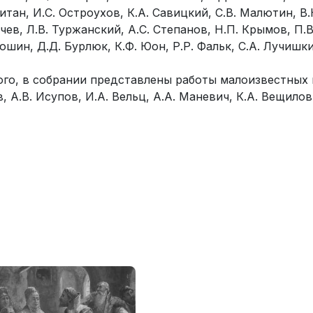
итан, И.С. Остроухов, К.А. Савицкий, С.В. Малютин, В
ев, Л.В. Туржанский, А.С. Степанов, Н.П. Крымов, П.В.
ошин, Д.Д. Бурлюк, К.Ф. Юон, Р.Р. Фальк, С.А. Лучишки
ого, в собрании представлены работы малоизвестных 
, А.В. Исупов, И.А. Вельц, А.А. Маневич, К.А. Вещилов,