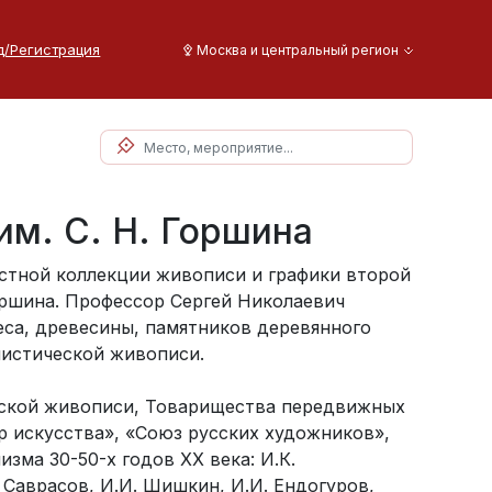
д/Регистрация
Москва и центральный регион
им. С. Н. Горшина
частной коллекции живописи и графики второй
оршина. Профессор Сергей Николаевич
еса, древесины, памятников деревянного
листической живописи.
еской живописи, Товарищества передвижных
 искусства», «Союз русских художников»,
изма 30-50-х годов ХХ века: И.К.
. Саврасов, И.И. Шишкин, И.И. Ендогуров,