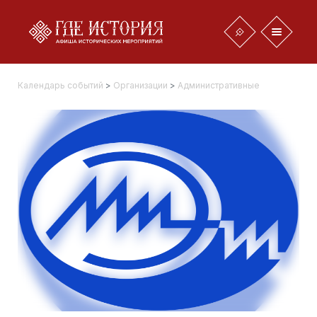
Календарь событий
>
Организации
>
Административные