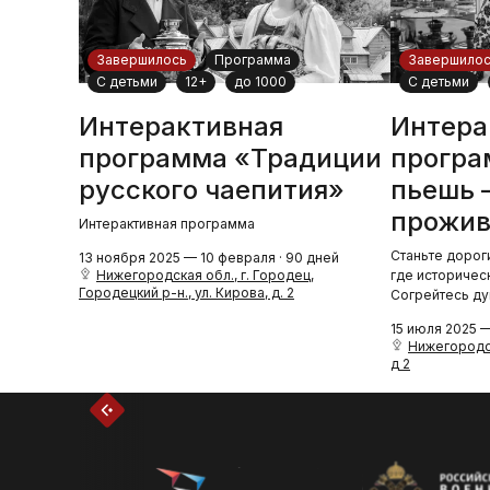
Завершилось
Программа
Завершило
С детьми
12+
до 1000
С детьми
Интерактивная
Интера
программа «Традиции
програ
русского чаепития»
пьешь 
прожи
Интерактивная программа
Станьте дорог
13 ноября 2025 — 10 февраля · 90 дней
Нижегородская обл., г. Городец,
где историчес
Городецкий р-н., ул. Кирова, д. 2
Согрейтесь ду
15 июля 2025 —
Нижегородск
д 2