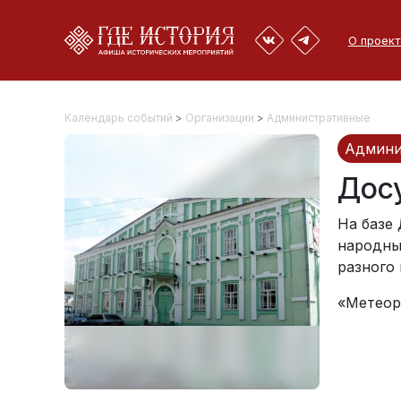
О проект
Календарь событий
>
Организации
>
Административные
Админи
Досу
На базе
народны
разного 
«Метеор