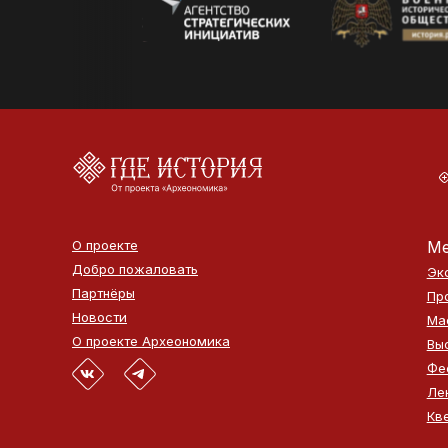
О проекте
Ме
Добро пожаловать
Эк
Партнёры
Пр
Новости
Ма
О проекте Археономика
Вы
Фе
Ле
Кв