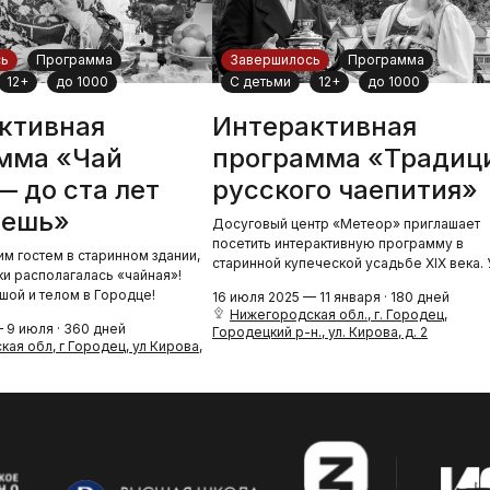
сь
Программа
Завершилось
Программа
12+
до 1000
С детьми
12+
до 1000
ктивная
Интерактивная
мма «Чай
программа «Традиц
— до ста лет
русского чаепития»
вешь»
Досуговый центр «Метеор» приглашает
посетить интерактивную программу в
им гостем в старинном здании,
старинной купеческой усадьбе ХIХ века. 
ки располагалась «чайная»!
шой и телом в Городце!
16 июля 2025 — 11 января · 180 дней
Нижегородская обл., г. Городец,
 9 июля · 360 дней
Городецкий р-н., ул. Кирова, д. 2
ая обл, г Городец, ул Кирова,