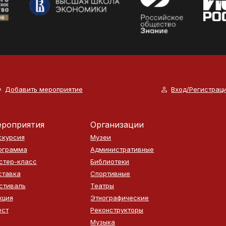
Добавить мероприятие
Вход/Регистрац
роприятия
Организации
скурсия
Музеи
ограмма
Административные
стер-класс
Библиотеки
ставка
Спортивные
стиваль
Театры
кция
Этнографические
ест
Реконструкторы
Музыка