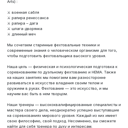
Arts) :
⚔️ военная сабля
⚔️ рапира ренессанса
⚔️ рапира – дага
⚔️ шпага-дворянка
⚔️ длинный меч
Мы сочетаем старинные фехтовальные техники и
современные знания о человеческом организме для того,
чтобы подготовить фехтовальщика высокого уровня.
Наша цель — физическая и психологическая подготовка к
соревнованиям по дуэльному фехтованию и HEMA. Также
на наших занятиях мы помогаем вам разносторонне
развиваться в искусстве владения своим телом и
оружием в руках. Фехтование — это искусство, и мы
научим вас быть в нем творцом.
Наши тренеры — высококвалифицированные специалисты и
мастера своего дела, неоднократно успешно выступавшие
на соревнованиях мирового уровня. Каждый из них имеет
свою философию, свой подход. Несомненно, вы сможете
найти для себя тренера по духу и интересам.