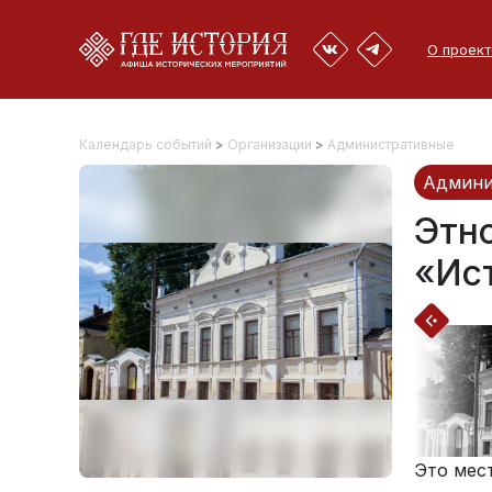
О проект
Календарь событий
>
Организации
>
Административные
Админи
Этн
«Ис
Это мес