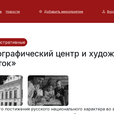
е
Новости
Добавить мероприятие
Вхо
стративные
ографический центр и худо
ток»
то постижения русского национального характера во 