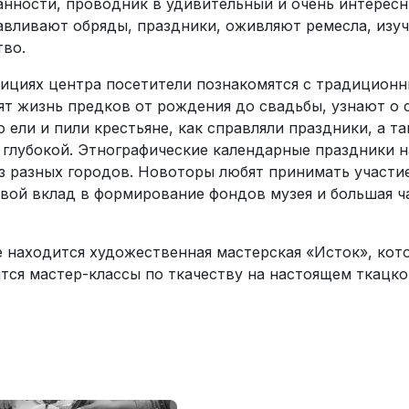
анности, проводник в удивительный и очень интерес
авливают обряды, праздники, оживляют ремесла, изуч
тво.
зициях центра посетители познакомятся с традиционн
ят жизнь предков от рождения до свадьбы, узнают о с
о ели и пили крестьяне, как справляли праздники, а 
 глубокой. Этнографические календарные праздники 
из разных городов. Новоторы любят принимать участие
свой вклад в формирование фондов музея и большая ч
е находится художественная мастерская «Исток», кото
тся мастер-классы по ткачеству на настоящем ткацко