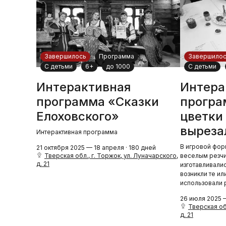
Завершилось
Программа
Завершило
С детьми
6+
до 1000
С детьми
Интерактивная
Интера
программа «Сказки
програ
Елоховского»
цветки
выреза
Интерактивная программа
В игровой фор
21 октября 2025 — 18 апреля · 180 дней
Тверская обл., г. Торжок, ул. Луначарского,
веселым резчи
д. 21
изготавливали
возникли те ил
использовали 
26 июля 2025 —
Тверская обл
д. 21