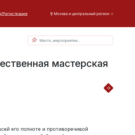
д/Регистрация
Москва и центральный регион
жественная мастерская
всей его полноте и противоречивой