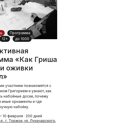
сь
Программа
12+
до 1000
ктивная
мма «Как Гриша
 и оживки
л»
ме участники познакомятся с
ком Григорием и узнают, как
сь набойные доски, почему
и иные орнаменты и где
ручную набойку.
 10 февраля · 200 дней
., г. Торжок, ул. Луначарского,