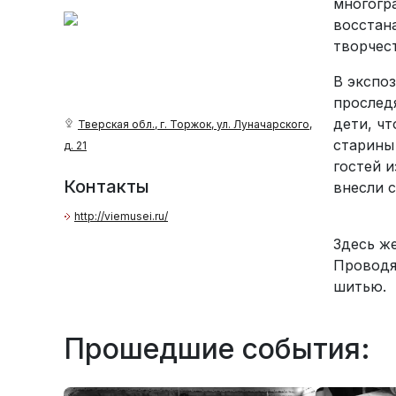
многогр
восстан
творчес
В экспо
прослед
дети, чт
Тверская обл., г. Торжок, ул. Луначарского,
старины
д. 21
гостей 
Контакты
внесли 
http://viemusei.ru/
Здесь ж
Проводя
шитью.
Прошедшие события: