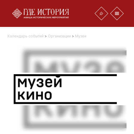
Календарь событий
>
Организации
>
Музеи