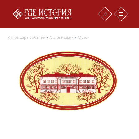
Календарь событий
>
Организации
>
Музеи