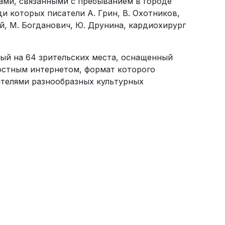
ами, связанными с пребыванием в городе
и которых писатели А. Грин, В. Охотников,
ий, М. Богданович, Ю. Друнина, кардиохирург
ый на 64 зрительских места, оснащенный
стным интернетом, формат которого
ителями разнообразных культурных