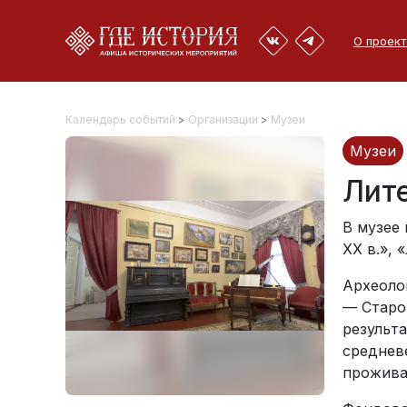
О проект
Календарь событий
>
Организации
>
Музеи
Музеи
Лит
В музее
ХХ в.»,
Археоло
— Старо
результ
среднев
прожива