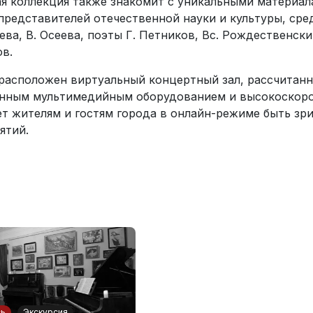
я коллекция также знакомит с уникальными материал
редставителей отечественной науки и культуры, сред
ева, В. Осеева, поэты Г. Петников, Вс. Рождественск
ов.
 расположен виртуальный концертный зал, рассчитанн
нным мультимедийным оборудованием и высокоскоро
ет жителям и гостям города в онлайн-режиме быть зр
ятий.
сь
Экскурсия