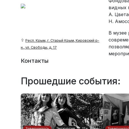
Фондова
видных п
А. Цвета
Н. Амос
В музее
совреме
Респ. Крым, г. Старый Крым, Кировский р-
позволя
н., ул. Свободы, д. 17
меропри
Контакты
Прошедшие события:
Завершилось
Экскурсия
12+
Завершило