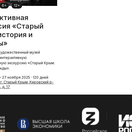
6+
12+
ктивная
сия «Старый
история и
ы»
художественный музей
 интерактивную
ную экскурсию «Старый Крым:
енды».
 27 ноября 2025 · 120 дней
 г. Старый Крым, Кировский р-
 д. 17