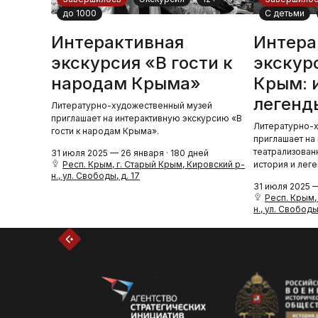
до 1000
С детьми
Интерактивная
Интера
экскурсия «В гости к
экскур
народам Крыма»
Крым: 
легенд
Литературно-художественный музей
приглашает на интерактивную экскурсию «В
Литературно-
гости к народам Крыма».
приглашает на
театрализован
31 июля 2025 — 26 января · 180 дней
Респ. Крым, г. Старый Крым, Кировский р-
история и лег
н., ул. Свободы, д. 17
31 июля 2025 —
Респ. Крым,
н., ул. Свободы,