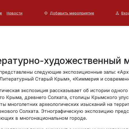
е
Новости
Добавить мероприятие
Вхо
ературно-художественный м
 представлены следующие экспозиционные залы: «Арх
 «Литературный Старый Крым», «Киммерия и современн
гическая экспозиция рассказывает об истории одного
го Крыма, древнего Солхата, столицы Крымского улус
аты многолетних археологических изысканий на террит
екового Солхата. Этнографическую экспозицию предс
ющих в многонациональном городе.