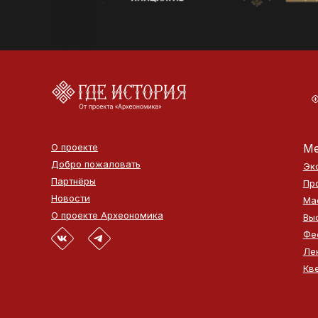
О проекте
Ме
Добро пожаловать
Эк
Партнёры
Пр
Новости
Ма
О проекте Археономика
Вы
Фе
Ле
Кв