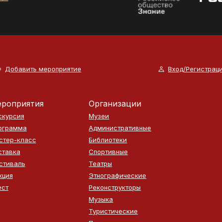
Добавить мероприятие
Вход/Регистрац
роприятия
Организации
скурсия
Музеи
ограмма
Административные
стер-класс
Библиотеки
ставка
Спортивные
стиваль
Театры
кция
Этнографические
ест
Реконструкторы
Музыка
Туристические