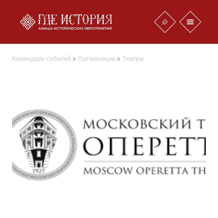
Календарь событий
>
Организации
>
Театры