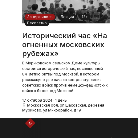
Завершилось
Лекция
12+
Бесплатно
Исторический час «На
огненных московских
рубежах»
В Муриковском сельском Доме культуры
состоится исторический час, посвященный
84-летию битвы под Москвой, в котором
расскажут о дне начала контрнаступления
советских войск против немецко-фашистских
войск в битве под Москвой
17 октября 2024 · 1 день
Московская обл, рп Шаховская, деревня
Муриково, ул Микрорайон, д 19