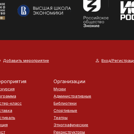
Добавить мероприятие
Вход/Регистрац
роприятия
Организации
скурсия
Музеи
ограмма
Административные
стер-класс
Библиотеки
ставка
Спортивные
стиваль
Театры
кция
Этнографические
ест
Реконструкторы