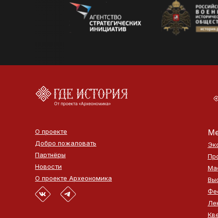
О проекте
Ме
Добро пожаловать
Эк
Партнёры
Пр
Новости
Ма
О проекте Археономика
Вы
Фе
Ле
Кв