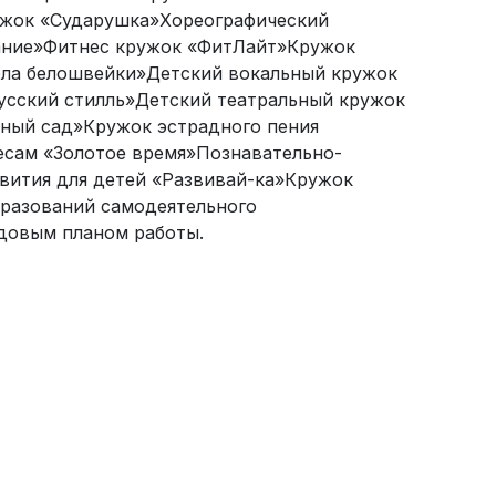
ужок «Сударушка»Хореографический
хание»Фитнес кружок «ФитЛайт»Кружок
ола белошвейки»Детский вокальный кружок
усский стилль»Детский театральный кружок
ный сад»Кружок эстрадного пения
есам «Золотое время»Познавательно-
вития для детей «Развивай-ка»Кружок
бразований самодеятельного
одовым планом работы.