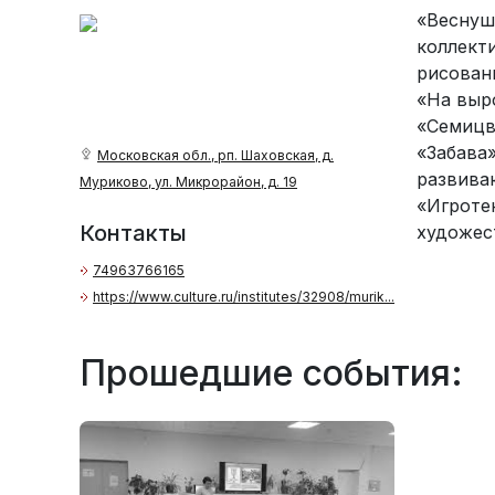
«Веснуш
коллект
рисован
«На выр
«Семицв
«Забава
Московская обл., рп. Шаховская, д.
развива
Муриково, ул. Микрорайон, д. 19
«Игроте
Контакты
художес
74963766165
https://www.culture.ru/institutes/32908/murik...
Прошедшие события: