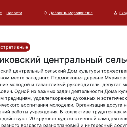
е
Новости
Добавить мероприятие
Вхо
стративные
иковский центральный сель
ский центральный сельский Дом культуры торжествен
ном месте западного Подмосковья деревне Муриково 
ние молодой и талантливый руководитель, депутат м
вович. Одной из важных задач деятельности Дома кул
м традициям, удовлетворение духовных и эстетическ
ического воспитания молодежи. Организация досуга н
ений работы учреждения. В коллективе трудятся как м
ы действуют 20 кружков художественной самодеятель
 разного возраста разноплановый и интересный досу