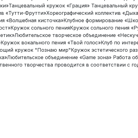
ки»Танцевальный кружок «Грация» Танцевальный кр
ив «Тутти-Фрутти»Хореографический коллектив «Ды
ия «Волшебная кисточка»Клубное формирование «Шк
ост»Кружок сольного пенияКружок сольного пения «Р
етик»Любительское творческое объединение «Нескуч
»Кружок вокального пения «Твой голос»Клуб по интер
ющий кружок "Познаю мир"Кружок эстетического раз
ка»Любительское объединение «Game зона» Работа о
твенного творчества проводится в соответствии с г