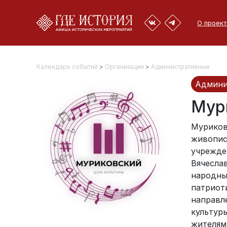
О проект
Календарь событий
>
Организации
>
Административные
Админи
Мур
Муриков
живопис
учрежде
Вячесла
народны
патриот
направл
культур
жителям