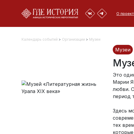
О проект
Календарь событий
>
Организации
>
Музеи
Музеи
Муз
Это оди
Марии Я
любви. 
период т
Здесь м
совреме
тех вре
которые