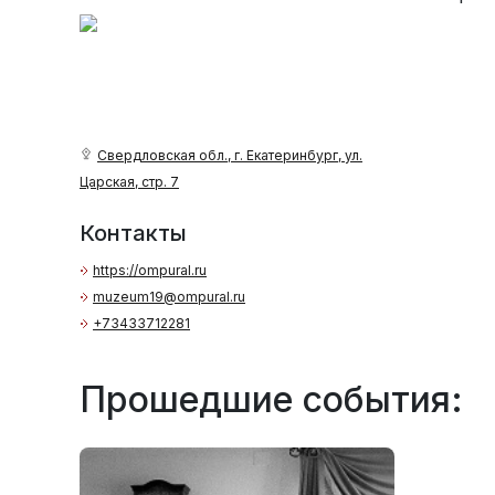
Свердловская обл., г. Екатеринбург, ул.
Царская, стр. 7
Контакты
https://ompural.ru
muzeum19@ompural.ru
+73433712281
Прошедшие события: