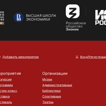
Добавить мероприятие
Вход/Регистрац
роприятия
Организации
скурсия
Музеи
ограмма
Административные
стер-класс
Библиотеки
ставка
Спортивные
стиваль
Театры