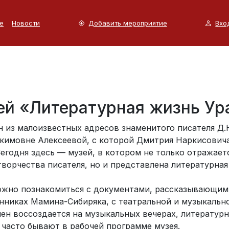
е
Новости
Добавить мероприятие
Вхо
ей «Литературная жизнь Ура
н из малоизвестных адресов знаменитого писателя Д
кимовне Алексеевой, с которой Дмитрия Наркисовича 
Сегодня здесь — музей, в котором не только отражае
ворчества писателя, но и представлена литературная 
ожно познакомиться с документами, рассказывающим
нниках Мамина-Сибиряка, с театральной и музыкальн
мен воссоздается на музыкальных вечерах, литератур
 часто бывают в рабочей программе музея.