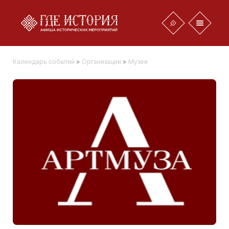
Календарь событий
>
Организации
>
Музеи