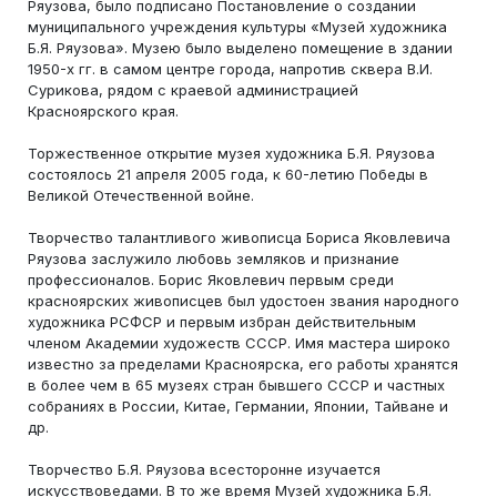
Ряузова, было подписано Постановление о создании
муниципального учреждения культуры «Музей художника
Б.Я. Ряузова». Музею было выделено помещение в здании
1950-х гг. в самом центре города, напротив сквера В.И.
Сурикова, рядом с краевой администрацией
Красноярского края.
Торжественное открытие музея художника Б.Я. Ряузова
состоялось 21 апреля 2005 года, к 60-летию Победы в
Великой Отечественной войне.
Творчество талантливого живописца Бориса Яковлевича
Ряузова заслужило любовь земляков и признание
профессионалов. Борис Яковлевич первым среди
красноярских живописцев был удостоен звания народного
художника РСФСР и первым избран действительным
членом Академии художеств СССР. Имя мастера широко
известно за пределами Красноярска, его работы хранятся
в более чем в 65 музеях стран бывшего СССР и частных
собраниях в России, Китае, Германии, Японии, Тайване и
др.
Творчество Б.Я. Ряузова всесторонне изучается
искусствоведами. В то же время Музей художника Б.Я.