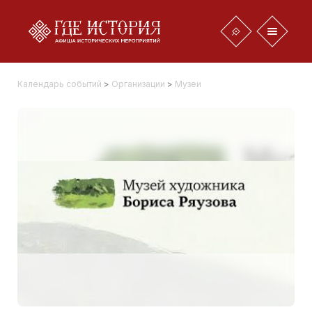
Календарь событий
>
Организации
>
Музеи