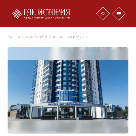
Календарь событий
>
Организации
>
Музеи