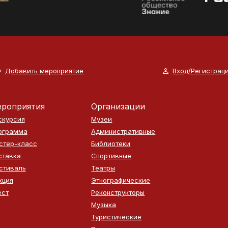
Добавить мероприятие
Вход/Регистрац
роприятия
Организации
скурсия
Музеи
ограмма
Административные
стер-класс
Библиотеки
ставка
Спортивные
стиваль
Театры
кция
Этнографические
ест
Реконструкторы
Музыка
Туристические