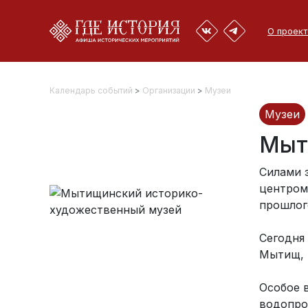
О проект
Календарь событий
>
Организации
>
Музеи
Музеи
Мыт
Силами 
центром
прошлог
Сегодня
Мытищ, 
Особое 
водопро