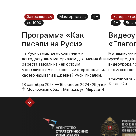
Завершилось
Мастер-класс
6+
Завершило
до 1000
6+
Бесп
Программа «Как
Видеоу
писали на Руси»
«Глаго
На Руси самым демократичным и
Мытищинский 
легкодоступным материалом для письма была
музей предлаг
береста. Писали на ней острым
видеоуроки, п
металлическим или костяным стержнем, или,
письменности
как его называли в Древней Руси, писалом.
1 сентября 202
Онлайн
18 сентября 2024 — 16 октября 2024 · 29 дней
Московская обл., г. Мытищи, ул. Мира, д. 4