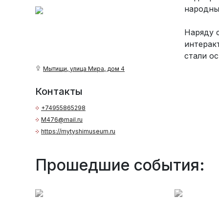
народны
Наряду 
интерак
стали о
Мытищи, улица Мира, дом 4
Контакты
+74955865298
M476@mail.ru
https://mytyshimuseum.ru
Прошедшие события: