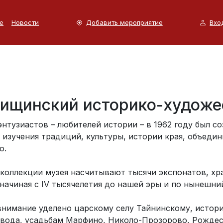
е
Новости
Добавить мероприятие
Вхо
ищинский историко-художе
энтузиастов – любителей истории – в 1962 году был с
 изучения традиций, культуры, истории края, объедин
о.
 коллекции музея насчитывают тысячи экспонатов, хр
начиная с IV тысячелетия до нашей эры и по нынешни
внимание уделено царскому селу Тайнинскому, исто
вода, усадьбам Марфино, Николо-Прозорово, Рождес