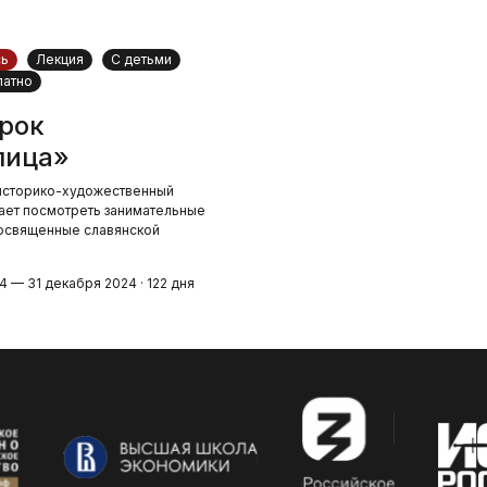
сь
Лекция
С детьми
латно
рок
лица»
историко-художественный
ает посмотреть занимательные
освященные славянской
4 — 31 декабря 2024 · 122 дня