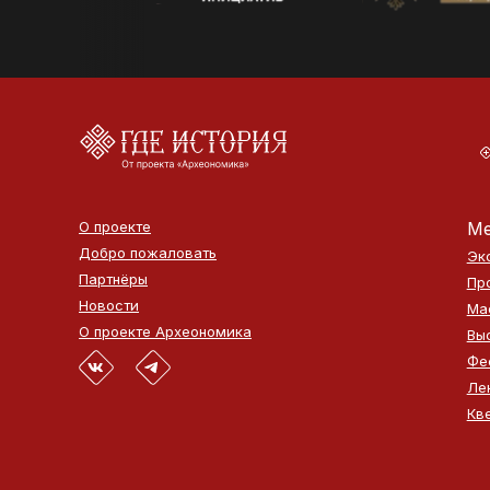
О проекте
Ме
Добро пожаловать
Эк
Партнёры
Пр
Новости
Ма
О проекте Археономика
Вы
Фе
Ле
Кв