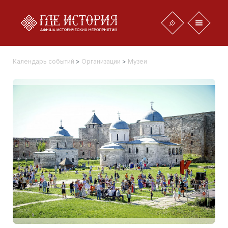
Календарь событий
>
Организации
>
Музеи