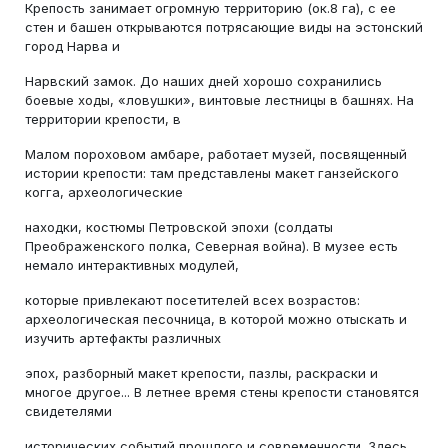
Крепость занимает огромную территорию (ок.8 га), с ее
стен и башен открываются потрясающие виды на эстонский
город Нарва и
Нарвский замок. До наших дней хорошо сохранились
боевые ходы, «ловушки», винтовые лестницы в башнях. На
территории крепости, в
Малом пороховом амбаре, работает музей, посвященный
истории крепости: там представлены макет ганзейского
когга, археологические
находки, костюмы Петровской эпохи (солдаты
Преображенского полка, Северная война). В музее есть
немало интерактивных модулей,
которые привлекают посетителей всех возрастов:
археологическая песочница, в которой можно отыскать и
изучить артефакты различных
эпох, разборный макет крепости, пазлы, раскраски и
многое другое... В летнее время стены крепости становятся
свидетелями
исторических событий прошлого и современности. Здесь