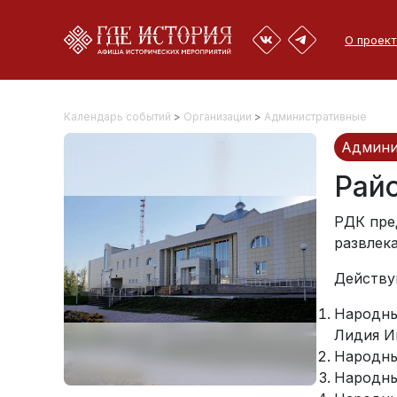
О проект
Календарь событий
>
Организации
>
Административные
Админи
Рай
РДК пре
развлек
Действу
Народны
Лидия И
Народны
Народны