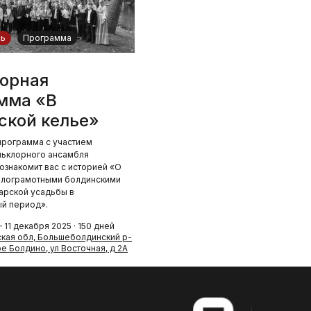
сь
Программа
орная
мма «В
ской келье»
рограмма с участием
льклорного ансамбля
знакомит вас с историей «О
алограмотными болдинскими
арской усадьбы в
й период».
 11 декабря 2025 · 150 дней
кая обл, Большеболдинский р-
е Болдино, ул Восточная, д 2А