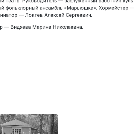
й театр. Руководитель — заслуженный работник куль
й фольклорный ансамбль «Марьюшка». Хормейстер — 
ниатор — Локтев Алексей Сергеевич.
р — Видяева Марина Николаевна.