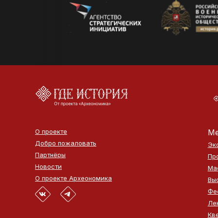
О проекте
Ме
Добро пожаловать
Эк
Партнёры
Пр
Новости
Ма
О проекте Археономика
Вы
Фе
Ле
Кв