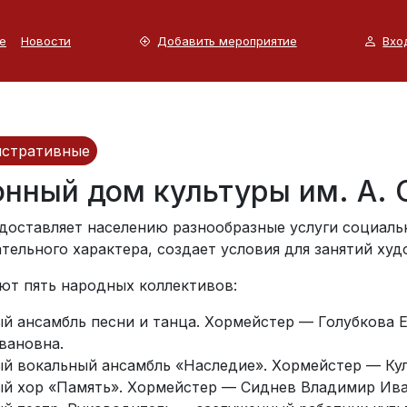
е
Новости
Добавить мероприятие
Вхо
стративные
онный дом культуры им. А. 
доставляет населению разнообразные услуги социальн
ательного характера, создает условия для занятий х
ют пять народных коллективов:
й ансамбль песни и танца. Хормейстер — Голубкова 
вановна.
й вокальный ансамбль «Наследие». Хормейстер — Ку
й хор «Память». Хормейстер — Сиднев Владимир Ива