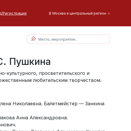
д/Регистрация
Москва и центральный регион
С. Пушкина
о-культурного, просветительского и
удожественным любительским творчеством.
Елена Николаевна. Балетмейстер — Занкина
лакова Анна Александровна.
нович.