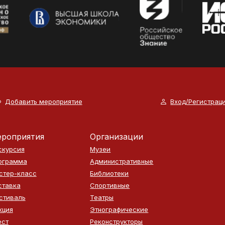
Добавить мероприятие
Вход/Регистрац
роприятия
Организации
скурсия
Музеи
ограмма
Административные
стер-класс
Библиотеки
ставка
Спортивные
стиваль
Театры
кция
Этнографические
ест
Реконструкторы