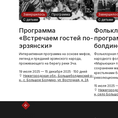
Завершилось
Программа
Завершило
С детьми
С детьми
Программа
Фолькл
«Встречаем гостей по-
програ
эрзянски»
болдин
Интерактивная программа на основе мифов,
Фольклорная п
легенд и преданий эрзянского народа,
народного фо
проживающего на берегу реки Эча.
«Марьюшка» по
сохранении м
19 июля 2025 — 15 декабря 2025 · 150 дней
крестьянами б
Нижегородская обл., Большеболдинский р-
революционны
н., с. Большое Болдино, ул. Восточная, д. 2А
15 июля 2025 —
Нижегородс
н, село Большо