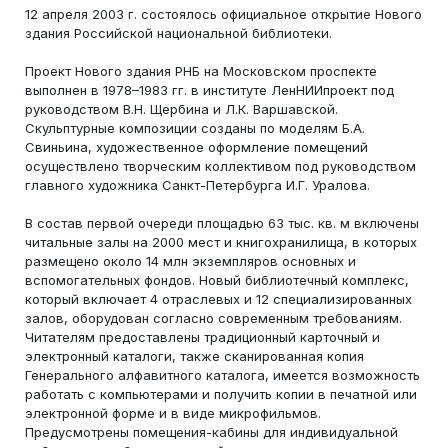
12 апреля 2003 г. состоялось официальное открытие Нового
здания Российской национальной библиотеки.
Проект Нового здания РНБ на Московском проспекте
выполнен в 1978–1983 гг. в институте ЛенНИИпроект под
руководством В.Н. Щербина и Л.К. Варшавской.
Скульптурные композиции созданы по моделям Б.А.
Свиньина, художественное оформление помещений
осуществлено творческим коллективом под руководством
главного художника Санкт-Петербурга И.Г. Уралова.
В состав первой очереди площадью 63 тыс. кв. м включены
читальные залы на 2000 мест и книгохранилища, в которых
размещено около 14 млн экземпляров основных и
вспомогательных фондов. Новый библиотечный комплекс,
который включает 4 отраслевых и 12 специализированных
залов, оборудован согласно современным требованиям.
Читателям предоставлены традиционный карточный и
электронный каталоги, также сканированная копия
Генерального алфавитного каталога, имеется возможность
работать с компьютерами и получить копии в печатной или
электронной форме и в виде микрофильмов.
Предусмотрены помещения-кабины для индивидуальной