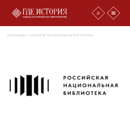
Календарь событий
>
Организации
>
Библиотеки