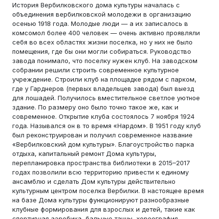
История Вербилковского дома культуры началась с
объединения вербилковской молодежи в организацию
осенью 1918 года. Молодые люди — а их записалось в
комсомол более 400 человек — очень активно проявляли
себя во всех областях жизни поселка, но у них не было
помещения, где бы они могли собираться. Руководство
завода понимало, что поселку нужен клуб. На заводском
собрании решили строить современное культурное
учреждение. Строили клуб на площадке рядом с парком,
где у Гарднеров (первых владельцев завода) был выезд
для лошадей. Получилось вместительное светлое уютное
здание. По размеру оно было точно такое же, как и
современное. Открытие клуба состоялось 7 ноября 1924
года. Назывался он в то время «Нардом». В 1951 году клуб
был реконструирован и получил современное название
«Вербилковский дом культуры». Благоустройство парка
отдыха, капитальный ремонт Дома культуры,
перепланировка пространства библиотеки в 2015–2017
годах позволили всю территорию привести к единому
ансамблю и сделать Дом культуры действительно
культурным центром поселка Вербилки. В настоящее время
на базе Дома культуры функционируют разнообразные
клубные формирования для взрослых и детей, такие как
спортивная аэробика, бальные танцы, хореография,