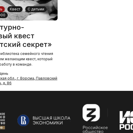
сь
Квест
С детьми
000
турно-
вый квест
тский секрет»
иблиотека семейного чтения
ем желающим квест, который
работу в команде.
 день
ая обл., г. Ворсма, Павловский
, д. 86