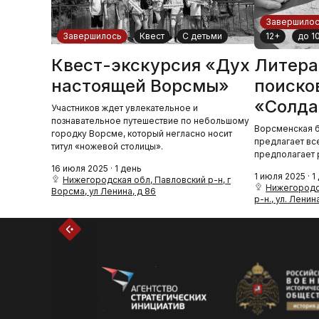
Завершило
Завершилось
Квест
С детьми
12+
до 1
Квест-экскурсия «Дух
Литера
настоящей Ворсмы»
поиско
«Солда
Участников ждет увлекательное и
познавательное путешествие по небольшому
Ворсменская б
городку Ворсме, который негласно носит
предлагает вс
титул «ножевой столицы».
предполагает 
16 июля 2025 · 1 день
1 июля 2025 · 1
Нижегородская обл, Павловский р-н, г
Нижегородск
Ворсма, ул Ленина, д 86
р-н., ул. Ленина