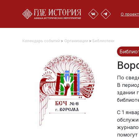
О проект
Календарь событий
>
Организации
>
Библиотеки
Библио
Вор
По сведе
В период
здании 
библиоте
С 1 янва
обслужи
журнало
помогут