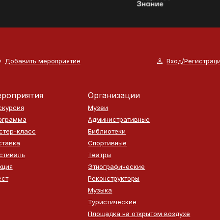
Добавить мероприятие
Вход/Регистрац
роприятия
Организации
скурсия
Музеи
ограмма
Административные
стер-класс
Библиотеки
ставка
Спортивные
стиваль
Театры
кция
Этнографические
ест
Реконструкторы
Музыка
Туристические
Площадка на открытом воздухе