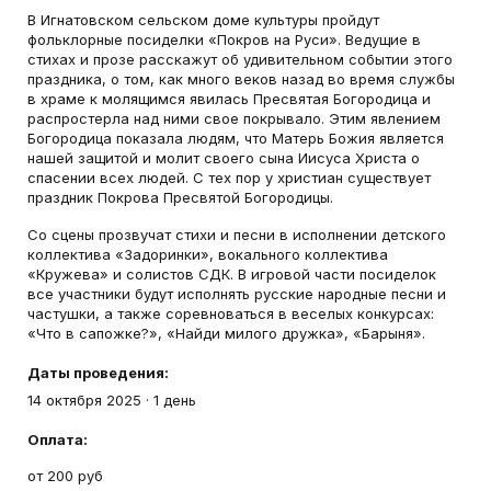
В Игнатовском сельском доме культуры пройдут
фольклорные посиделки «Покров на Руси». Ведущие в
стихах и прозе расскажут об удивительном событии этого
праздника, о том, как много веков назад во время службы
в храме к молящимся явилась Пресвятая Богородица и
распростерла над ними свое покрывало. Этим явлением
Богородица показала людям, что Матерь Божия является
нашей защитой и молит своего сына Иисуса Христа о
спасении всех людей. С тех пор у христиан существует
праздник Покрова Пресвятой Богородицы.
Со сцены прозвучат стихи и песни в исполнении детского
коллектива «Задоринки», вокального коллектива
«Кружева» и солистов СДК. В игровой части посиделок
все участники будут исполнять русские народные песни и
частушки, а также соревноваться в веселых конкурсах:
«Что в сапожке?», «Найди милого дружка», «Барыня».
Даты проведения:
14 октября 2025
·
1 день
Оплата:
от 200 руб