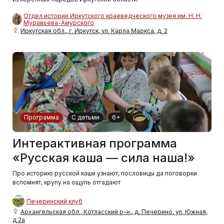
Отдел истории Иркутского краеведческого музея им. Н. Н.
Муравьева-Амурского
Иркутская обл., г. Иркутск, ул. Карла Маркса, д. 2
Программа
С детьми
6+
Интерактивная программа
«Русская каша — сила наша!»
Про историю русской каши узнают, пословицы да поговорки
вспомнят, крупу на ощупь отгадают
Печеринский клуб
Архангельская обл., Котласский р-н., д. Печерино, ул. Южная,
д 2а