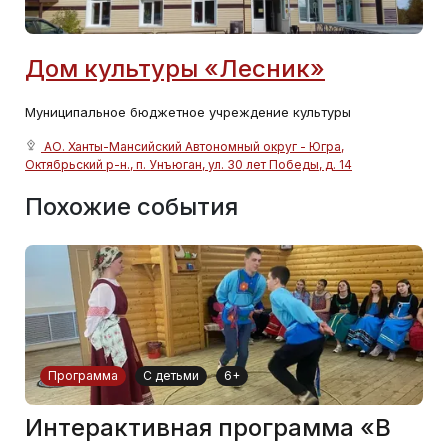
Дом культуры «Лесник»
Муниципальное бюджетное учреждение культуры
АО. Ханты-Мансийский Автономный округ - Югра,
Октябрьский р-н., п. Унъюган, ул. 30 лет Победы, д. 14
Похожие события
Программа
С детьми
6+
Интерактивная программа «В