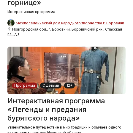
горнице»
Интерактивная программа
Межпоселенческий дом народного творчества г. Боровичи
Новгородская обл., г. Боровичи, Боровичский р-н., Спасская
пл., д 1
Программа
С детьми
12+
Интерактивная программа
«Легенды и предания
бурятского народа»
Увлекательное путешествие в мир традиций и обычаев одного
из коренных народов Иркутской области.