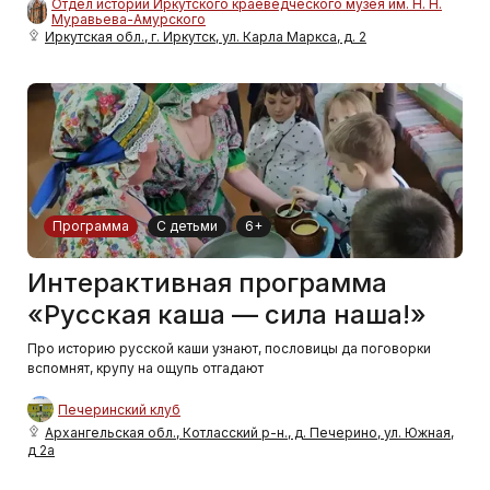
Отдел истории Иркутского краеведческого музея им. Н. Н.
Муравьева-Амурского
Иркутская обл., г. Иркутск, ул. Карла Маркса, д. 2
Программа
С детьми
6+
Интерактивная программа
«Русская каша — сила наша!»
Про историю русской каши узнают, пословицы да поговорки
вспомнят, крупу на ощупь отгадают
Печеринский клуб
Архангельская обл., Котласский р-н., д. Печерино, ул. Южная,
д 2а