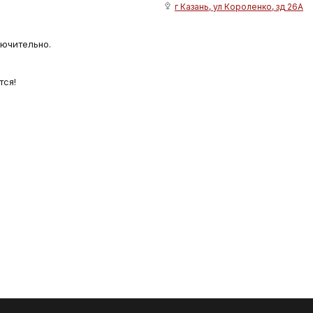
г Казань, ул Короленко, зд 26А
лючительно.
тся!