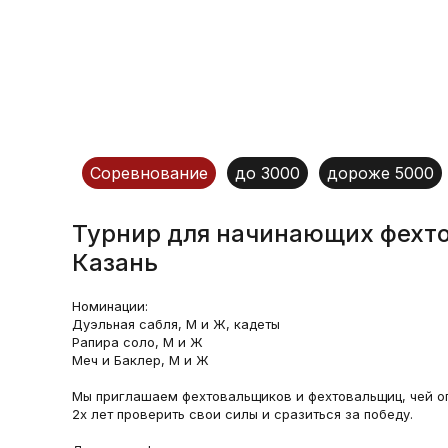
Соревнование
до 3000
дороже 5000
Турнир для начинающих фехто
Казань
Номинации:
Дуэльная сабля, М и Ж, кадеты
Рапира соло, М и Ж
Меч и Баклер, М и Ж
Мы приглашаем фехтовальщиков и фехтовальщиц, чей о
2х лет проверить свои силы и сразиться за победу.