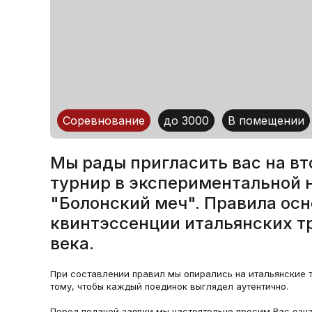
Соревнование
до 3000
В помещении
Мы рады пригласить вас на в
турнир в экспериментальной
"Болонский меч". Правила ос
квинтэссенции итальянских т
века.
При составлении правил мы опирались на итальянские т
тому, чтобы каждый поединок выглядел аутентично.
Перед подачей заявки мы настоятельно просим Вас озн