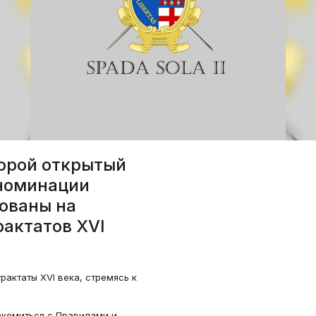
торой открытый
 номинации
нованы на
рактатов XVI
рактаты XVI века, стремясь к
акомиться с Правилами и