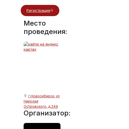
Регистрация
Место
проведения:
г Новосибирск, ул
Николая
Островского, д 249
Организатор: