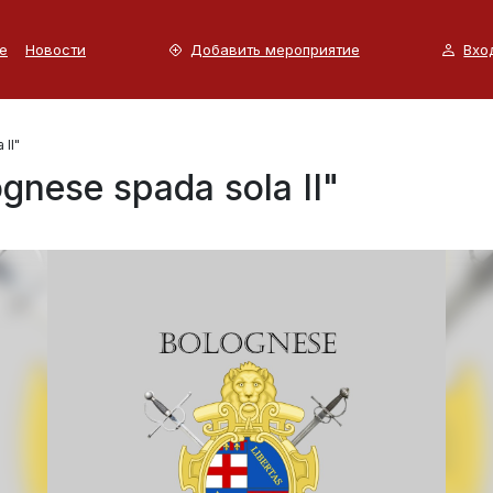
е
Новости
Добавить мероприятие
Вхо
II"
nese spada sola II"